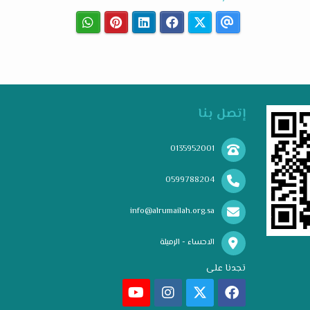
إتصل بنا
0135952001
0599788204
info@alrumailah.org.sa
الاحساء - الرميلة
تجدنا على