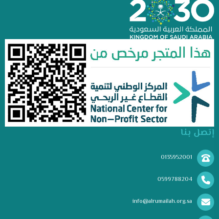
إتصل بنا
0135952001
0599788204
info@alrumailah.org.sa