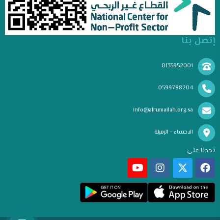
إتصل بنا
0135952001
0599788204
info@alrumailah.org.sa
الاحساء - الرميلة
تجدنا على