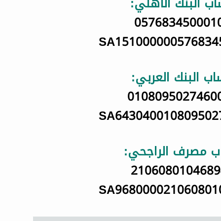
ب البنك الأهلي:
057683450001
SA151000000576834
ب البنك العربي:
0108095027460
SA643040010809502
 مصرف الراجحي:
2106080104689
SA968000021060801