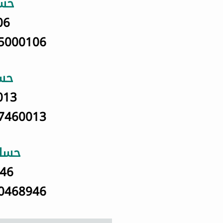
حسا
06
5000106
حسا
013
7460013
حساب
46
0468946